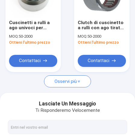
Su di noi
Visita alla fabbrica
Cuscinetti a rulli a
Clutch di cuscinetto
ago univoci per
a rulli con ago tirato
Controllo Qualità
coppe tirate
della serie FC
MOQ:
50-2000
MOQ:
50-2000
Ottieni l'ultimo prezzo
Ottieni l'ultimo prezzo
Contattaci
Notizie
Contattaci
Contattaci
Casi
Osservi più
Richiedi un preventivo
Lasciate Un Messaggio
Ti Risponderemo Velocemente
Cuscinetti a rulli tirati dell'ago della tazza
Cuscinetti univoci universali