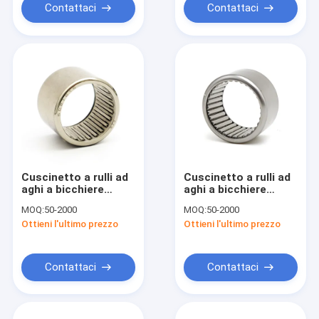
Contattaci
Contattaci
Cuscinetto a rulli ad
Cuscinetto a rulli ad
aghi a bicchiere
aghi a bicchiere
trafilato serie pollici
stampato a pieno
MOQ:
50-2000
MOQ:
50-2000
complemento, serie
Ottieni l'ultimo prezzo
Ottieni l'ultimo prezzo
metrica e in pollici
Contattaci
Contattaci