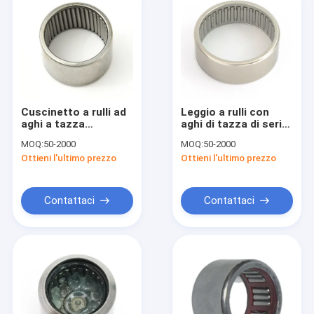
Cuscinetto a rulli ad
Leggio a rulli con
aghi a tazza
aghi di tazza di serie
stampata a pieno
metrica
MOQ:
50-2000
MOQ:
50-2000
complemento, serie
Ottieni l'ultimo prezzo
Ottieni l'ultimo prezzo
in pollici
Contattaci
Contattaci
Casa
Prodotti
Spettacolo VR