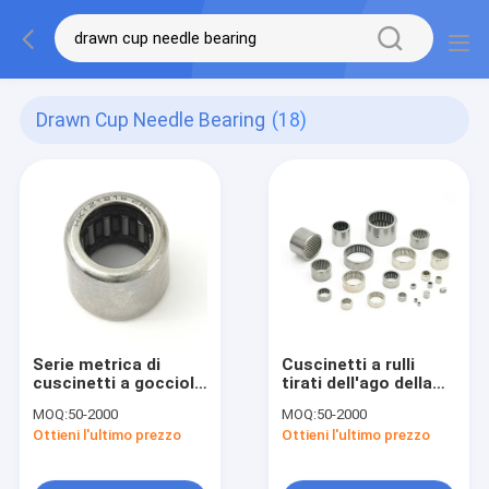
Drawn Cup Needle Bearing
(18)
Serie metrica di
Cuscinetti a rulli
cuscinetti a goccioli
tirati dell'ago della
di tazze sigillati con
tazza
MOQ:
50-2000
MOQ:
50-2000
sigilli integrati
Ottieni l'ultimo prezzo
Ottieni l'ultimo prezzo