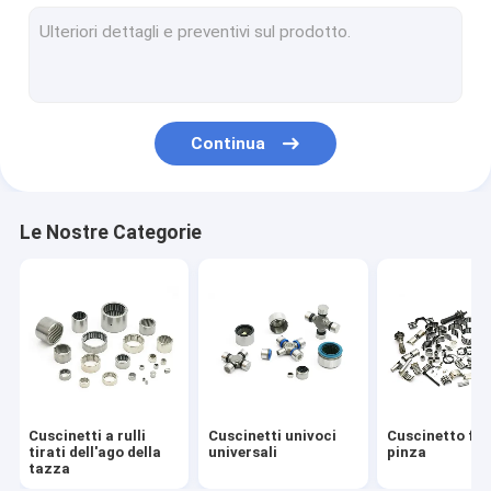
Cuscinetto freno a pinza
Seguitori di camme e rulli di pista
Cuscinetti a rullini di spinta
Continua
Cuscinetti a rulli ad ago per lavori pesanti
Rotoli a ago radiale e raccordi a gabbia
Le Nostre Categorie
Coppia a rulli di tazza trainata
Cuscinetti a rulli ad ago combinati
Cuscinetti a rulli cilindrici
Un'imbracatura eccessiva
Cuscinetti a rulli
Cuscinetti univoci
Cuscinetto fre
tirati dell'ago della
universali
pinza
tazza