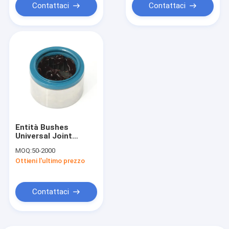
Contattaci
Contattaci
Entità Bushes
Universal Joint
Needle Roller
MOQ:
50-2000
Bearings
Ottieni l'ultimo prezzo
Contattaci