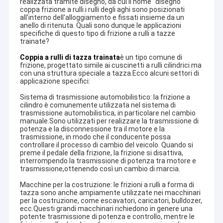
realizzata tramite disegno, da cui il nome "disegno"
coppa frizione a rulli.i rulli degli aghi sono posizionati
all'interno dell'alloggiamento e fissati insieme da un
anello di ritenuta. Quali sono dunque le applicazioni
specifiche di questo tipo di frizione a rulli a tazze
trainate?
Coppia a rulli di tazza trainata
è un tipo comune di
frizione, progettato simile ai cuscinetti a rulli cilindrici ma
con una struttura speciale a tazza.Ecco alcuni settori di
applicazione specifici:
Sistema di trasmissione automobilistico: la frizione a
cilindro è comunemente utilizzata nel sistema di
trasmissione automobilistica, in particolare nel cambio
manuale.Sono utilizzati per realizzare la trasmissione di
potenza e la disconnessione tra il motore e la
trasmissione, in modo che il conducente possa
controllare il processo di cambio del veicolo. Quando si
preme il pedale della frizione, la frizione si disattiva,
interrompendo la trasmissione di potenza tra motore e
trasmissione,ottenendo così un cambio di marcia.
Macchine per la costruzione: le frizioni a rulli a forma di
tazza sono anche ampiamente utilizzate nei macchinari
per la costruzione, come escavatori, caricatori, bulldozer,
ecc.Questi grandi macchinari richiedono in genere una
potente trasmissione di potenza e controllo, mentre le