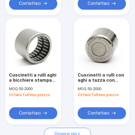
Contattaci
Contattaci
Cuscinetti a rulli aghi
Cuscinetti a rulli con
a bicchiere stampato
aghi a tazza con
con foro per
estremità chiusa
MOQ:
50-2000
MOQ:
50-2000
iniezione di grasso
Ottieni l'ultimo prezzo
Ottieni l'ultimo prezzo
Contattaci
Contattaci
Osservi più