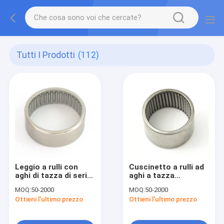
Tutti I Prodotti
(112)
Leggio a rulli con
Cuscinetto a rulli ad
aghi di tazza di serie
aghi a tazza
metrica
stampata a pieno
MOQ:
50-2000
MOQ:
50-2000
complemento, serie
Ottieni l'ultimo prezzo
Ottieni l'ultimo prezzo
in pollici