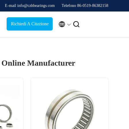
E-mail info@czhbearings.com
Telefono 86-0519-86382158


Richiedi A Citazione
)
Online Manufacturer