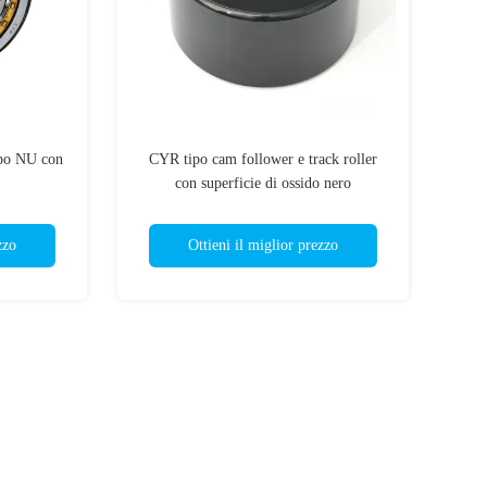
tipo NU con
CYR tipo cam follower e track roller
con superficie di ossido nero
zzo
Ottieni il miglior prezzo