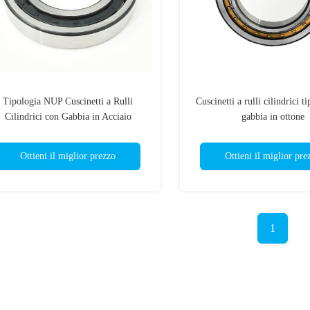
Tipologia NUP Cuscinetti a Rulli
Cuscinetti a rulli cilindrici 
Cilindrici con Gabbia in Acciaio
gabbia in ottone
Ottieni il miglior prezzo
Ottieni il miglior pre
1