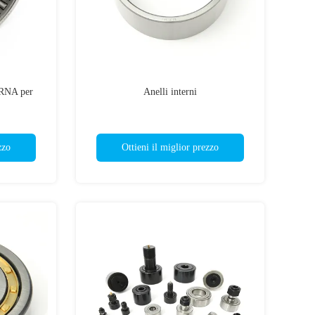
 RNA per
Anelli interni
zzo
Ottieni il miglior prezzo