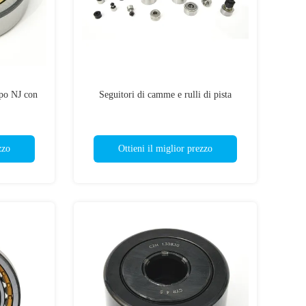
tipo NJ con
Seguitori di camme e rulli di pista
zzo
Ottieni il miglior prezzo